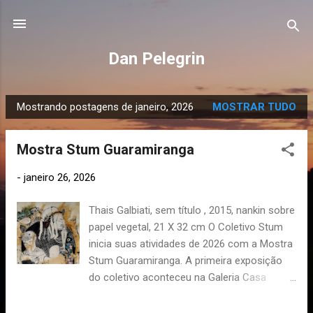
Pular para o conteúdo principal
Dan Pelegrin
Mostrando postagens de janeiro, 2026
MOSTRAR TUDO
P
o
Mostra Stum Guaramiranga
s
t
-
janeiro 26, 2026
a
g
Thais Galbiati, sem título , 2015, nankin sobre
e
papel vegetal, 21 X 32 cm O Coletivo Stum
n
inicia suas atividades de 2026 com a Mostra
s
Stum Guaramiranga. A primeira exposição
do coletivo aconteceu na Galeria Casa
Absurda em 2025, com cerca de 30 obras de
artistas cearenses. Com curadoria do artista