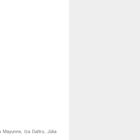
;
 Mayunne, Iza Daltro, Júlia