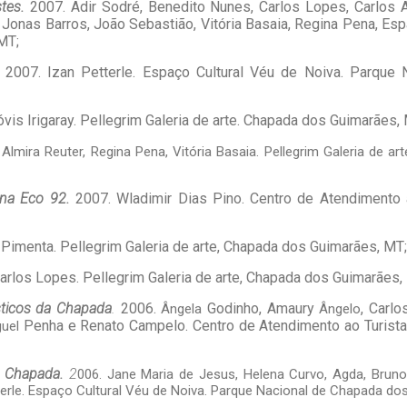
stes.
2007. Adir Sodré, Benedito Nunes, Carlos Lopes, Carlos A
 Jonas Barros, João Sebastião, Vitória Basaia, Regina Pena, Esp
MT;
.
2007.
Izan Petterle. Espaço Cultural Véu de Noiva. Parque
vis Irigaray. Pellegrim Galeria de arte. Chapada dos Guimarães,
 Almira Reuter, Regina Pena, Vitória Basaia. Pellegrim Galeria de a
 na Eco 92.
2007.
Wladimir Dias Pino. Centro de Atendimento
 Pimenta. Pellegrim Galeria de arte, Chapada dos Guimarães, MT;
Carlos Lopes. Pellegrim Galeria de arte, Chapada dos Guimarães,
ásticos da Chapada
.
2006.
Godinho, Amaury
, Carl
Ângela
Ângelo
Penha e Renato Campelo. Centro de Atendimento ao Turista
guel
da Chapada.
2
006. Jane Maria de Jesus, Helena Curvo, Agda, Bruno, 
erle. Espaço Cultural Véu de Noiva. Parque Nacional de Chapada do