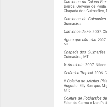
Caminhos da Coluna Pre
Barros, Gervane de Paula,
Chapada dos Guimarães, 
Caminhos de Guimarães
Guimarães.
Caminhos da Fé
.
2007. Cló
Agora que são elas
.
2007.
MT;
Chapada dos Guimarães
Guimarães, MT
½ Ambiente.
2007.
Nilson
Cerâmica Tropical
. 2006. 
Coletiva de Artistas Pl
II
Augusto, Elly Buarque,
Mi
MT;
Coletiva de Fotógrafos 
Edlon do Carmo e Izan Pett