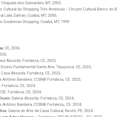
, Chapada dos Guimarães, MT, 2003;
 Cultural do Shopping Três Américas - Circuito Cultural Banco do Bra
al Laila Zahran, Cuiabá, MT, 2000;
do Goiabeiras Shopping, Cuiabá, MT, 1999.
ga
, CE, 2026;
026;
asa Absurda. Fortaleza, CE, 2025;
 Ensino Fundamental Santa Ana. Tejuçuoca, CE, 2025;
a Casa Absurda. Fortaleza, CE, 2025;
ia Antônio Bandeira, CCBNB
Fortaleza, CE. 2025;
 Fortaleza, CE, 2024;
ESE. Fortaleza, CE, 2024;
isuais.
Galeria Absurda. Fortaleza, CE, 2024;
ia Antônio Bandeira, CCBNB
Fortaleza,, CE. 2024;
lisa
. Galeria de Arte da Caixa Cultural, Recife, PE, 2024;
s em Artes Visuais
– Territórios. PPGAV/UDESC - SC, 2023;