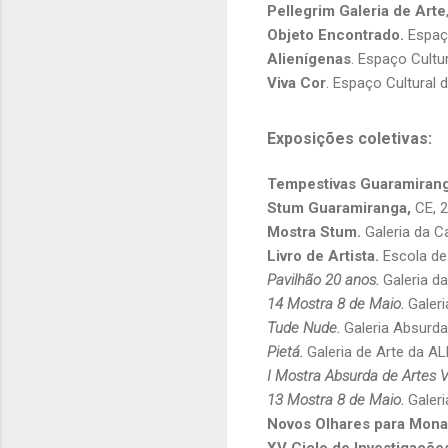
Pellegrim Galeria de Arte
Objeto Encontrado.
Espaço
Alienígenas
. Espaço Cultur
Viva Cor
. Espaço Cultural 
Exposições coletivas:
Tempestivas Guaramiran
Stum Guaramiranga,
CE, 2
Mostra Stum.
Galeria da C
Livro de Artista.
Escola de
Pavilhão 20 anos.
Galeria d
14 Mostra 8 de Maio.
Galer
Tude Nude.
Galeria Absurda.
Pietá.
Galeria de Arte da AL
I Mostra Absurda de Artes V
13 Mostra 8 de Maio.
Galer
Novos Olhares para Mona
XV Ciclo de Investigaçõe