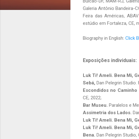
Bulcão-DF, MAM-RJ, Galerias
Galeria Antônio Bandeira-C
Feira das Américas, ABAV
estúdio em Fortaleza, CE, m
Biography in English:
Click 
Exposições individuais:
Luk Ti! Ameli. Bena Mi, G
Sebá,
Dan Pelegrin Studio. 
Escondidos no Caminho
CE, 2022;
Bar Museu.
Paralelos e Me
Assimetria dos Lados.
Dan
Luk Ti! Ameli. Bena Mi, G
Luk Ti! Ameli. Bena Mi, 
Bena.
Dan Pelegrin Studio,