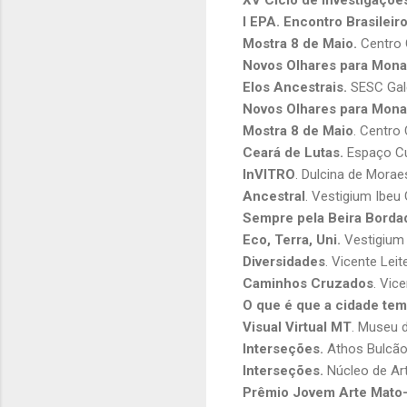
I EPA. Encontro Brasileir
Mostra 8 de Maio.
Centro C
Novos Olhares para Mona
Elos Ancestrais.
SESC Gale
Novos Olhares para Mona
Mostra 8 de Maio
. Centro
Ceará de Lutas.
Espaço Cul
InVITRO
. Dulcina de Moraes
Ancestral
. Vestigium Ibeu 
Sempre pela Beira Borda
Eco, Terra, Uni.
Vestigium I
Diversidades
. Vicente Leit
Caminhos Cruzados
. Vic
O que é que a cidade tem
Visual Virtual MT
. Museu 
Interseções.
Athos Bulcão G
Interseções.
Núcleo de Ar
Prêmio Jovem Arte Mato