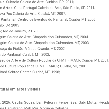
pus
. Subsolo Galeria de Arte, Curitiba, PR, 2011;
de Artes
. Casa Portugal Galeria de Arte, São Paulo, SP, 2011;
Lava Pés Galeria de Arte, Cuiabá, MT, 2007;
 Pantanal,
Centro de Eventos do Pantanal, Cuiabá, MT 2006
ulo, SP, 2005
, Rio de Janeiro, RJ, 2005
egrim Galeria de Arte, Chapada dos Guimarães, MT, 2004;
legrim Galeria de Arte, Chapada dos Guimarães, MT, 2003;
 Praça do Fiotão. Várzea Grande, MT, 2002;
 do Pantanal, Cuiabá, MT, 2002;
eu de Arte e de Cultura Popular da UFMT – MACP, Cuiabá, MT, 2001
de Cultura Popular da UFMT – MACP, Cuiabá, MT, 2001;
itará Sebrae Center, Cuiabá, MT, 1998;
tural em artes visuais:
,
2026: Cecília Souza, Dan Pelegrin, Felipe Iése, Gabi Motta, Hécida
ra Capistrano, Mell, Mig, Morgana Ceballos.