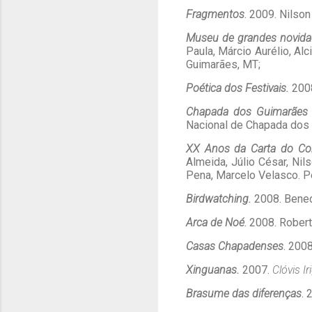
Fragmentos
. 2009. Nilso
Museu de grandes novid
Paula, Márcio Aurélio, Al
Guimarães, MT;
Poética dos Festivais.
200
Chapada dos Guimarães 
Nacional de Chapada dos
XX Anos da Carta do Co
Almeida, Júlio César, Ni
Pena, Marcelo Velasco. Pe
Birdwatching.
2008.
Bened
Arca de Noé
. 2008. Rober
Casas Chapadenses
. 200
Xinguanas.
2007.
Clóvis Ir
Brasume das diferenças
. 