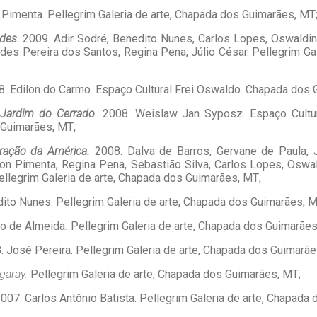
n Pimenta. Pellegrim Galeria de arte, Chapada dos Guimarães, MT
ades.
2009.
Adir Sodré, Benedito Nunes, Carlos Lopes, Oswaldi
cides Pereira dos Santos, Regina Pena, Júlio César. Pellegrim Ga
8. Edilon do Carmo. Espaço Cultural Frei Oswaldo. Chapada dos 
Jardim do Cerrado.
2008. Weislaw Jan Syposz. Espaço Cultu
 Guimarães, MT;
ração da América.
2008.
Dalva de Barros, Gervane de Paula, 
lson Pimenta, Regina Pena, Sebastião Silva, Carlos Lopes, Oswa
llegrim Galeria de arte, Chapada dos Guimarães, MT;
ito Nunes.
Pellegrim Galeria de arte, Chapada dos Guimarães, M
to de Almeida
.
Pellegrim Galeria de arte, Chapada dos Guimarães
8. José Pereira. Pellegrim Galeria de arte, Chapada dos Guimarãe
igaray.
Pellegrim Galeria de arte, Chapada dos Guimarães, MT;
2007. Carlos Antônio Batista. Pellegrim Galeria de arte, Chapada