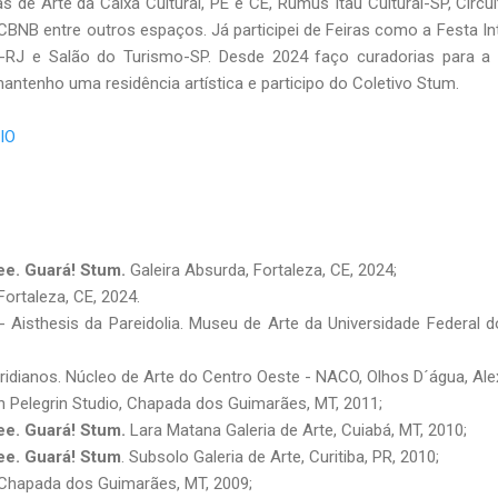
 de Arte da Caixa Cultural, PE e CE, Rumus Itaú Cultural-SP, Circui
CBNB entre outros espaços. Já participei de Feiras como a Festa In
-RJ e Salão do Turismo-SP. Desde 2024 faço curadorias para a
antenho uma residência artística e participo do Coletivo Stum.
BIO
ee. Guará! Stum.
Galeira Absurda, Fortaleza, CE, 2024;
Fortaleza, CE, 2024.
- Aisthesis da Pareidolia. Museu de Arte da Universidade Federal 
ridianos. Núcleo de Arte do Centro Oeste - NACO, Olhos D´água, Alex
 Pelegrin Studio, Chapada dos Guimarães, MT, 2011;
ee. Guará! Stum.
Lara Matana Galeria de Arte, Cuiabá, MT, 2010;
Gee. Guará! Stum
. Subsolo Galeria de Arte, Curitiba, PR, 2010;
 Chapada dos Guimarães, MT, 2009;