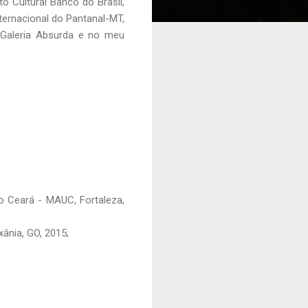
to Cultural Banco do Brasil,
ternacional do Pantanal-MT,
 Galeria Absurda e no meu
do Ceará - MAUC, Fortaleza,
ânia, GO, 2015;