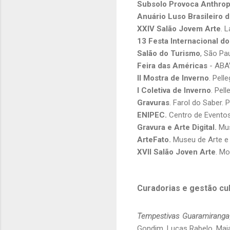
Subsolo Provoca Anthro
Anuário Luso Brasileiro 
XXIV Salão Jovem Arte
. 
13 Festa Internacional do
Salão do Turismo
, São Pa
Feira das Américas
- ABAV
II Mostra de Inverno
. Pell
I Coletiva de Inverno
. Pel
Gravuras
. Farol do Saber.
ENIPEC.
Centro de Eventos
Gravura e Arte Digital.
Mus
ArteFato.
Museu de Arte e 
XVII Salão Joven Arte
. Mo
Curadorias e gestão cul
Tempestivas Guaramiranga
Gondim, Lucas Rabelo, Maia